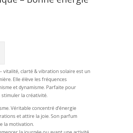
italité, clarté & vibration solaire est un
mière. Elle élève les fréquences
misme et dynamisme. Parfaite pour
timuler la créativité.
me. Véritable concentré d’énergie
brations et attire la joie. Son parfum
le la motivation.
mencer la journée ou avant une activité