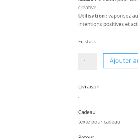
créative.
Utilisation :
vaporisez au
intentions positives et acti
En stock
quantité
Ajouter a
de
Brume
holisitique
Livraison
-
…
Bonne
énergie
Cadeau
(Vibration)
texte pour cadeau
Retour