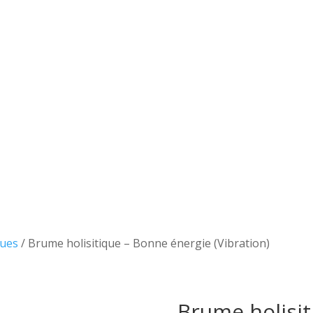
ques
/ Brume holisitique – Bonne énergie (Vibration)
Brume holisit