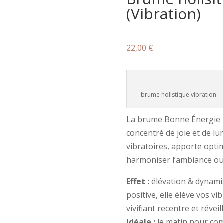
(Vibration)
22,00
€
brume holistique vibration
La brume Bonne Énergie – v
concentré de joie et de lu
vibratoires, apporte opti
harmoniser l’ambiance ou s
Effet :
élévation & dynamis
positive, elle élève vos vi
vivifiant recentre et réveil
Idéale :
le matin pour com