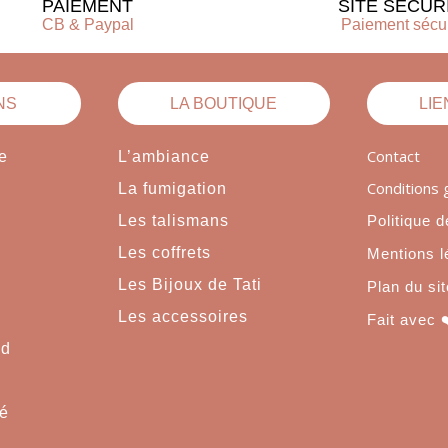
PAIEMENT
SITE SÉCUR
CB & Paypal
Paiement sécu
NS
LA BOUTIQUE
LIE
Contact
e
L’ambiance
Conditions 
La fumigation
Les talismans
Politique d
Les coffrets
Mentions l
Les Bijoux de Tati
Plan du sit
Les accessoires
Fait avec 
nd
ré