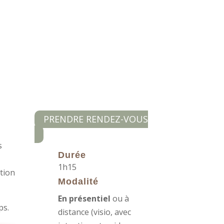
e
PRENDRE RENDEZ-VOUS
s
Durée
1h15
ation
Modalité
En présentiel
ou à
ps.
distance (visio, avec