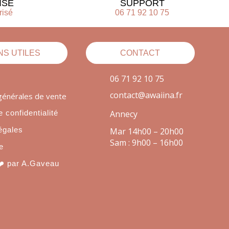
ISÉ
SUPPORT
risé
06 71 92 10 75
NS UTILES
CONTACT
06 71 92 10 75
contact@awaiina.fr
générales de vente
e confidentialité
Annecy
égales
Mar 14h00 – 20h00
Sam : 9h00 – 16h00
e
❤️ par A.Gaveau