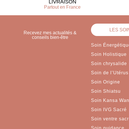
LIVRAISON
Partout en France
LES SOI
Recevez mes actualités &
conseils bien-être
Soin Énergétiqu
Soin Holistique
Soin chrysalide
Soin de l’Utérus
Soin Origine
Soin Shiatsu
Soin Kansa Wa
Soin IVG Sacré
Soin ventre sac
Soin guidance