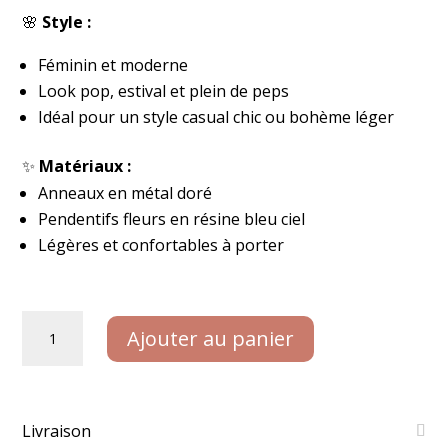
🌸
Style :
Féminin et moderne
Look pop, estival et plein de peps
Idéal pour un style casual chic ou bohème léger
✨
Matériaux :
Anneaux en métal doré
Pendentifs fleurs en résine bleu ciel
Légères et confortables à porter
quantité
Ajouter au panier
de
Boucles
d’oreilles
fleur
Livraison