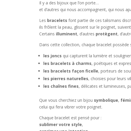
Il y a des bijoux que l’on porte…
et d’autres qui nous accompagnent, qui nous apa
Les
bracelets
font partie de ces talismans discr
ils frôlent la peau, glissent sur le poignet, sui
Certains
illuminent
, d’autres
protègent
, d’au
Dans cette collection, chaque bracelet possède
les joncs
qui capturent la lumière et souligne
les bracelets à charms
, poétiques et expres
les bracelets façon ficelle
, porteurs de souh
les pierres naturelles
, choisies pour leurs v
les chaînes fines
, délicates et lumineuses, p
Que vous cherchiez un bijou
symbolique
,
fémi
celui qui fera vibrer votre poignet.
Chaque bracelet est pensé pour :
sublimer votre style
,