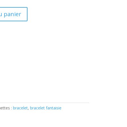
u panier
uettes :
bracelet
,
bracelet fantaisie