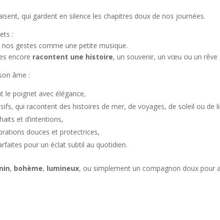
isent, qui gardent en silence les chapitres doux de nos journées.
ets :
vent nos gestes comme une petite musique.
tres encore
racontent une histoire
, un souvenir, un vœu ou un rêve
 son âme :
nt le poignet avec élégance,
sifs, qui racontent des histoires de mer, de voyages, de soleil ou de li
aits et d’intentions,
ibrations douces et protectrices,
arfaites pour un éclat subtil au quotidien.
nin
,
bohème
,
lumineux
, ou simplement un compagnon doux pour ac