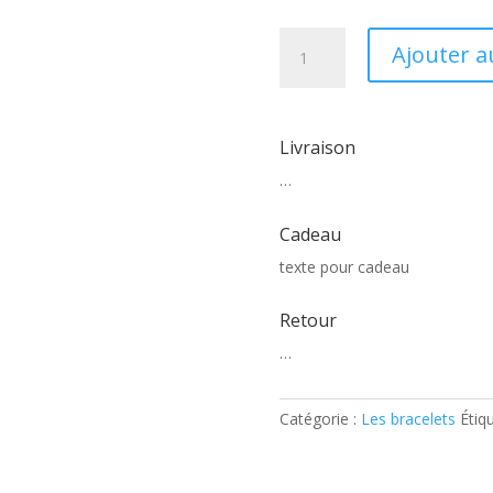
quantité
Ajouter a
de
Bracelet
Dolce
Vita
Livraison
…
Cadeau
texte pour cadeau
Retour
…
Catégorie :
Les bracelets
Étiq