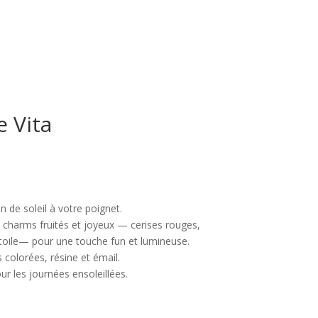
e Vita
n de soleil à votre poignet.
charms fruités et joyeux — cerises rouges,
t étoile— pour une touche fun et lumineuse.
s colorées, résine et émail.
our les journées ensoleillées.