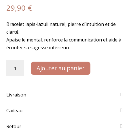
29,90
€
Bracelet lapis-lazuli naturel, pierre d’intuition et de
clarté.
Apaise le mental, renforce la communication et aide à
écouter sa sagesse intérieure.
quantité
Ajouter au panier
de
Bracelet
-
Lapis-
Livraison
Lazuli
Cadeau
Retour