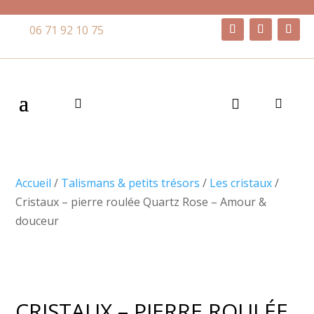
06 71 92 10 75
Accueil
/
Talismans & petits trésors
/
Les cristaux
/
Cristaux – pierre roulée Quartz Rose – Amour &
douceur
CRISTAUX – PIERRE ROULÉE