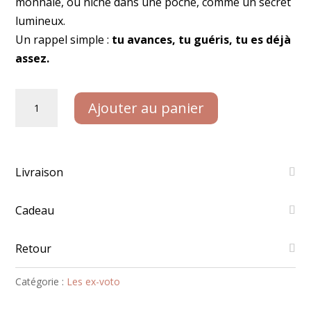
monnaie, ou niché dans une poche, comme un secret
lumineux.
Un rappel simple :
tu avances, tu guéris, tu es déjà
assez.
quantité
Ajouter au panier
de
Ex-
voto
cœur
Livraison
rouge
Cadeau
Retour
Catégorie :
Les ex-voto