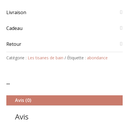
-
Abondance
Livraison
Cadeau
Retour
Catégorie :
Les tisanes de bain
Étiquette :
abondance
...
Avis (0)
Avis