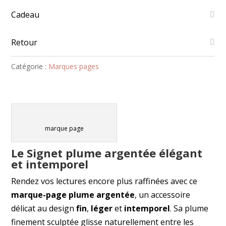
–
pendentif
Cadeau
bleu
étoilé
Retour
élégant
Catégorie :
Marques pages
marque page
Le Signet plume argentée élégant
et intemporel
Rendez vos lectures encore plus raffinées avec ce
marque-page plume argentée
, un accessoire
délicat au design
fin
,
léger
et
intemporel
. Sa plume
finement sculptée glisse naturellement entre les