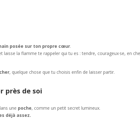
in posée sur ton propre cœur
.
t laisse la flamme te rappeler qui tu es : tendre, courageux·se, en ch
âcher
, quelque chose que tu choisis enfin de laisser partir.
r près de soi
 dans une
poche
, comme un petit secret lumineux.
 es déjà assez.